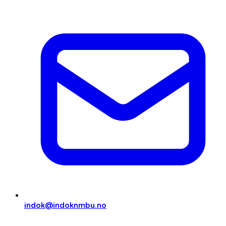
indok@indoknmbu.no