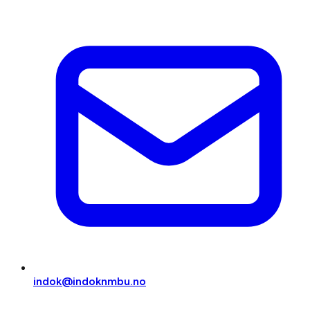
indok@indoknmbu.no